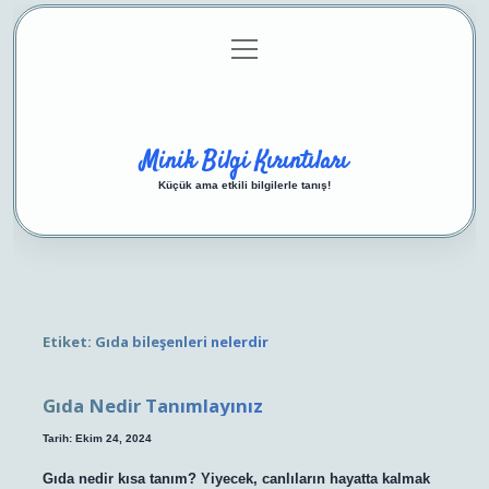
menüyü
Anasayfa
Gizlilik Politikası
Yasal Uyarı
aç
Hakkımızda
Minik Bilgi Kırıntıları
Küçük ama etkili bilgilerle tanış!
Etiket:
Gıda bileşenleri nelerdir
Gıda Nedir Tanımlayınız
Tarih: Ekim 24, 2024
Gıda nedir kısa tanım? Yiyecek, canlıların hayatta kalmak