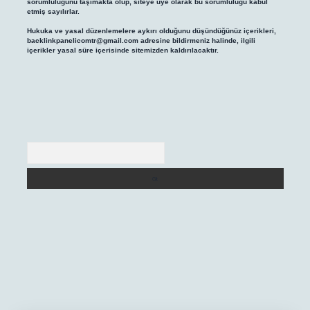
sorumluluğunu taşımakta olup, siteye üye olarak bu sorumluluğu kabul
etmiş sayılırlar.
Hukuka ve yasal düzenlemelere aykırı olduğunu düşündüğünüz içerikleri,
backlinkpanelicomtr@gmail.com
adresine bildirmeniz halinde, ilgili
içerikler yasal süre içerisinde sitemizden kaldırılacaktır.
Arama
/
betexper yeni giriş