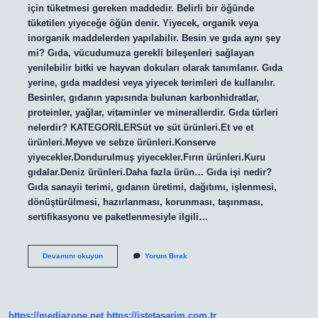
için tüketmesi gereken maddedir. Belirli bir öğünde
tüketilen yiyeceğe öğün denir. Yiyecek, organik veya
inorganik maddelerden yapılabilir. Besin ve gıda aynı şey
mi? Gıda, vücudumuza gerekli bileşenleri sağlayan
yenilebilir bitki ve hayvan dokuları olarak tanımlanır. Gıda
yerine, gıda maddesi veya yiyecek terimleri de kullanılır.
Besinler, gıdanın yapısında bulunan karbonhidratlar,
proteinler, yağlar, vitaminler ve minerallerdir. Gıda türleri
nelerdir? KATEGORİLERSüt ve süt ürünleri.Et ve et
ürünleri.Meyve ve sebze ürünleri.Konserve
yiyecekler.Dondurulmuş yiyecekler.Fırın ürünleri.Kuru
gıdalar.Deniz ürünleri.Daha fazla ürün… Gıda işi nedir?
Gıda sanayii terimi, gıdanın üretimi, dağıtımı, işlenmesi,
dönüştürülmesi, hazırlanması, korunması, taşınması,
sertifikasyonu ve paketlenmesiyle ilgili…
Gıda
Devamını okuyun
Yorum Bırak
Nedir
Tanımlayınız
https://mediazone.net
https://istetasarim.com.tr