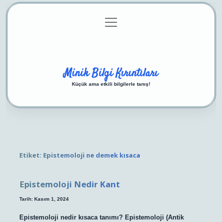
menüyü
Anasayfa
Gizlilik Politikası
Yasal Uyarı
aç
Hakkımızda
Minik Bilgi Kırıntıları
Küçük ama etkili bilgilerle tanış!
Etiket:
Epistemoloji ne demek kısaca
Epistemoloji Nedir Kant
Tarih: Kasım 1, 2024
Epistemoloji nedir kısaca tanımı? Epistemoloji (Antik