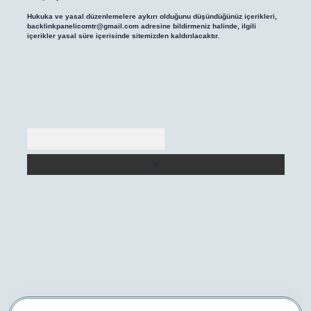
Hukuka ve yasal düzenlemelere aykırı olduğunu düşündüğünüz içerikleri,
backlinkpanelicomtr@gmail.com
adresine bildirmeniz halinde, ilgili
içerikler yasal süre içerisinde sitemizden kaldırılacaktır.
Arama
/
betexper yeni giriş