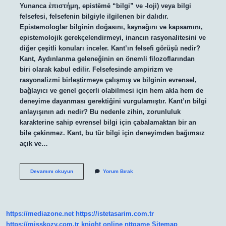
Yunanca ἐπιστήμη, epistēmē “bilgi” ve -loji) veya bilgi
felsefesi, felsefenin bilgiyle ilgilenen bir dalıdır.
Epistemologlar bilginin doğasını, kaynağını ve kapsamını,
epistemolojik gerekçelendirmeyi, inancın rasyonalitesini ve
diğer çeşitli konuları inceler. Kant’ın felsefi görüşü nedir?
Kant, Aydınlanma geleneğinin en önemli filozoflarından
biri olarak kabul edilir. Felsefesinde ampirizm ve
rasyonalizmi birleştirmeye çalışmış ve bilginin evrensel,
bağlayıcı ve genel geçerli olabilmesi için hem akla hem de
deneyime dayanması gerektiğini vurgulamıştır. Kant’ın bilgi
anlayışının adı nedir? Bu nedenle zihin, zorunluluk
karakterine sahip evrensel bilgi için çabalamaktan bir an
bile çekinmez. Kant, bu tür bilgi için deneyimden bağımsız
açık ve…
Epistemoloji
Devamını okuyun
Yorum Bırak
Nedir
Kant
https://mediazone.net
https://istetasarim.com.tr
https://misskozy.com.tr
knight online
nttgame
Sitemap