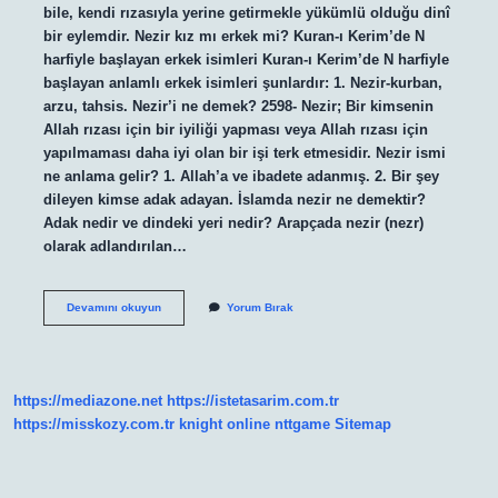
bile, kendi rızasıyla yerine getirmekle yükümlü olduğu dinî
bir eylemdir. Nezir kız mı erkek mi? Kuran-ı Kerim’de N
harfiyle başlayan erkek isimleri Kuran-ı Kerim’de N harfiyle
başlayan anlamlı erkek isimleri şunlardır: 1. Nezir-kurban,
arzu, tahsis. Nezir’i ne demek? 2598- Nezir; Bir kimsenin
Allah rızası için bir iyiliği yapması veya Allah rızası için
yapılmaması daha iyi olan bir işi terk etmesidir. Nezir ismi
ne anlama gelir? 1. Allah’a ve ibadete adanmış. 2. Bir şey
dileyen kimse adak adayan. İslamda nezir ne demektir?
Adak nedir ve dindeki yeri nedir? Arapçada nezir (nezr)
olarak adlandırılan…
Nezir
Devamını okuyun
Yorum Bırak
Neye
Denir
https://mediazone.net
https://istetasarim.com.tr
https://misskozy.com.tr
knight online
nttgame
Sitemap