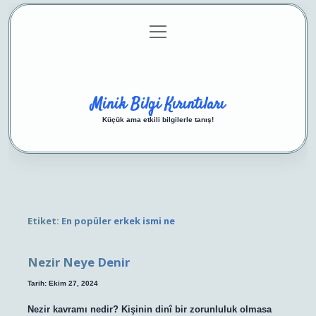
menüyü
Anasayfa
Gizlilik Politikası
Yasal Uyarı
aç
Hakkımızda
Minik Bilgi Kırıntıları
Küçük ama etkili bilgilerle tanış!
Etiket:
En popüler erkek ismi ne
Nezir Neye Denir
Tarih: Ekim 27, 2024
Nezir kavramı nedir? Kişinin dinî bir zorunluluk olmasa