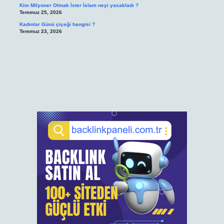
Kim Milyoner Olmak İster İslam neyi yasakladı ?
Temmuz 25, 2026
Kadınlar Günü çiçeği hangisi ?
Temmuz 23, 2026