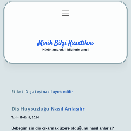
menüyü
Anasayfa
Gizlilik Politikası
Yasal Uyarı
aç
Hakkımızda
Minik Bilgi Kırıntıları
Küçük ama etkili bilgilerle tanış!
Etiket:
Diş ateşi nasıl ayırt edilir
Diş Huysuzluğu Nasıl Anlaşılır
Tarih: Eylül 8, 2024
Bebeğimizin diş çıkarmak üzere olduğunu nasıl anlarız?