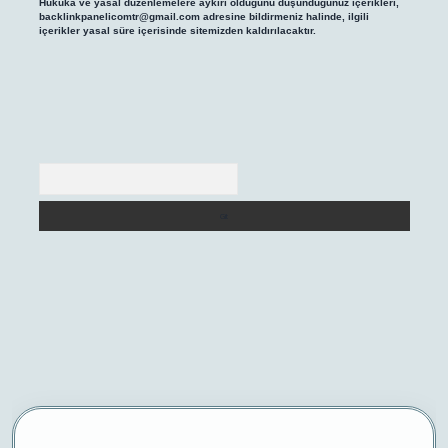
Hukuka ve yasal düzenlemelere aykırı olduğunu düşündüğünüz içerikleri,
backlinkpanelicomtr@gmail.com
adresine bildirmeniz halinde, ilgili
içerikler yasal süre içerisinde sitemizden kaldırılacaktır.
Arama
giriş