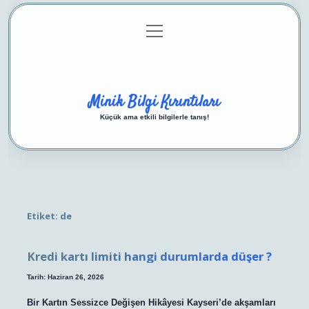
menüyü
Anasayfa
Gizlilik Politikası
Yasal Uyarı
aç
Hakkımızda
Minik Bilgi Kırıntıları
Küçük ama etkili bilgilerle tanış!
Etiket:
de
Kredi kartı limiti hangi durumlarda düşer ?
Tarih: Haziran 26, 2026
Bir Kartın Sessizce Değişen Hikâyesi Kayseri’de akşamları