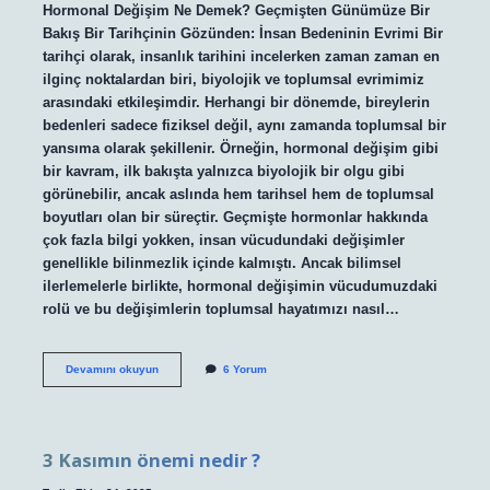
Hormonal Değişim Ne Demek? Geçmişten Günümüze Bir
Bakış Bir Tarihçinin Gözünden: İnsan Bedeninin Evrimi Bir
tarihçi olarak, insanlık tarihini incelerken zaman zaman en
ilginç noktalardan biri, biyolojik ve toplumsal evrimimiz
arasındaki etkileşimdir. Herhangi bir dönemde, bireylerin
bedenleri sadece fiziksel değil, aynı zamanda toplumsal bir
yansıma olarak şekillenir. Örneğin, hormonal değişim gibi
bir kavram, ilk bakışta yalnızca biyolojik bir olgu gibi
görünebilir, ancak aslında hem tarihsel hem de toplumsal
boyutları olan bir süreçtir. Geçmişte hormonlar hakkında
çok fazla bilgi yokken, insan vücudundaki değişimler
genellikle bilinmezlik içinde kalmıştı. Ancak bilimsel
ilerlemelerle birlikte, hormonal değişimin vücudumuzdaki
rolü ve bu değişimlerin toplumsal hayatımızı nasıl…
Hormonal
Devamını okuyun
6 Yorum
değişim
ne
demek
?
3 Kasımın önemi nedir ?