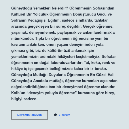
Güneydoğu Yemekleri Nelerdir? Öğrenmenin Sofrasından
Kültürel Bir Yolculuk Öğrenmenin Dönüştürücü Gücü ve
Sofranın Pedagojisi Eğitim, sadece sınıflarda, tahtalar
arasında gerçekleşen bir süreç değildir. Gerçek öğrenme;
yaşamak, deneyimlemek, paylaşmak ve anlamlandırmakla
mümkündür. Tıpkı bir öğretmenin öğrencisine yeni bir
kavramı anlatırken, onun yaşam deneyiminden yola
çıkması gibi, biz de kültürümüzü anlamak için
yemeklerimizin ardındaki hikâyeleri keşfetmeliyiz. Sofralar,
öğrenmenin en doğal laboratuvarlarıdır: Tat, koku, renk ve
hikâye iç içe geçerek belleğimizde kalıcı bir iz bırakır.
Güneydoğu Mutfağı: Duyularla Öğrenmenin En Güzel Hali
Güneydoğu Anadolu mutfağı, öğrenme kuramları açısından
değerlendirildiğinde tam bir deneyimsel öğrenme alanıdır.
Kolb’un “deneyim yoluyla öğrenme” kuramına göre birey,
bilgiyi sadece…
Güneydoğu
Devamını okuyun
6 Yorum
yemekleri
nelerdir
?