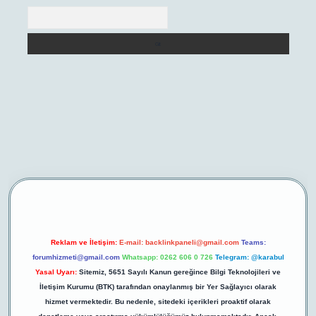
Arama
i giriş
Reklam ve İletişim:
E-mail:
backlinkpaneli@gmail.com
Teams:
forumhizmeti@gmail.com
Whatsapp: 0262 606 0 726
Telegram: @karabul
Yasal Uyarı:
Sitemiz, 5651 Sayılı Kanun gereğince Bilgi Teknolojileri ve
İletişim Kurumu (BTK) tarafından onaylanmış bir Yer Sağlayıcı olarak
hizmet vermektedir. Bu nedenle, sitedeki içerikleri proaktif olarak