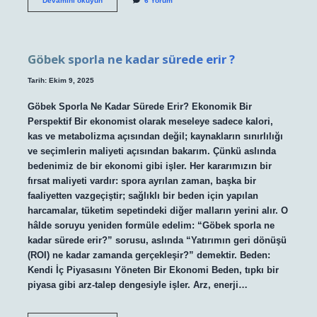
Devamını okuyun
6 Yorum
abdesti
nasıl
alınır
hangi
ayakla
Göbek sporla ne kadar sürede erir ?
girilir
?
Tarih: Ekim 9, 2025
Göbek Sporla Ne Kadar Sürede Erir? Ekonomik Bir
Perspektif Bir ekonomist olarak meseleye sadece kalori,
kas ve metabolizma açısından değil; kaynakların sınırlılığı
ve seçimlerin maliyeti açısından bakarım. Çünkü aslında
bedenimiz de bir ekonomi gibi işler. Her kararımızın bir
fırsat maliyeti vardır: spora ayrılan zaman, başka bir
faaliyetten vazgeçiştir; sağlıklı bir beden için yapılan
harcamalar, tüketim sepetindeki diğer malların yerini alır. O
hâlde soruyu yeniden formüle edelim: “Göbek sporla ne
kadar sürede erir?” sorusu, aslında “Yatırımın geri dönüşü
(ROI) ne kadar zamanda gerçekleşir?” demektir. Beden:
Kendi İç Piyasasını Yöneten Bir Ekonomi Beden, tıpkı bir
piyasa gibi arz-talep dengesiyle işler. Arz, enerji…