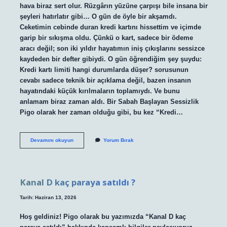
hava biraz sert olur. Rüzgârın yüzüne çarpışı bile insana bir
şeyleri hatırlatır gibi… O gün de öyle bir akşamdı.
Ceketimin cebinde duran kredi kartını hissettim ve içimde
garip bir sıkışma oldu. Çünkü o kart, sadece bir ödeme
aracı değil; son iki yıldır hayatımın iniş çıkışlarını sessizce
kaydeden bir defter gibiydi. O gün öğrendiğim şey şuydu:
Kredi kartı limiti hangi durumlarda düşer? sorusunun
cevabı sadece teknik bir açıklama değil, bazen insanın
hayatındaki küçük kırılmaların toplamıydı. Ve bunu
anlamam biraz zaman aldı. Bir Sabah Başlayan Sessizlik
Pigo olarak her zaman olduğu gibi, bu kez “Kredi…
Kredi
Devamını okuyun
Yorum Bırak
kartı
limiti
hangi
durumlarda
düşer
Kanal D kaç paraya satıldı ?
?
Tarih: Haziran 13, 2026
Hoş geldiniz! Pigo olarak bu yazımızda “Kanal D kaç