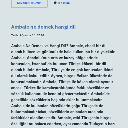
Göbek
Devamını okuyun
8 Yorum
sporla
ne
kadar
sürede
erir
Ambale ne demek hangi dil
?
Tarih: Ağustos 14, 2024
Ambale Ne Demek ve Hangi Dil? Ambale, ebedi bir dil
olarak bilinen ve günümüzde hala kullanılan bir diyalekttir.
Ambale, Anadolu’nun orta ve kuzey bölgelerinde
konuşulan, İstanbul’da bulunan Türkçe kökenli bir dil
olarak bilinir. Ambale, Türkiye’de en çok konuşulan ikinci
dil olarak kabul edilir. Ayrıca, birçok Balkan ülkesinde de
konuşulmaktadır. Ambale, Türkçe ile köken olarak aynıdır
ancak, Türkçe ile karşılaştırıldığında farklı sözcükler ve
sözcük kullanımı ile kendini göstermektedir. Ambale’de
genellikle sözcüklerin başında ekler bulunmaktadır.
Ambale’de kullanılan sözcüklerin çoğu Türkçede de
bulunmaktadır fakat, sözcüklerin anlamları arasında
farklılıklar olabilmektedir. Ambale, eski Türkçenin birçok
özelliğini muhafaza ederken, aynı zamanda Türkçenin bazı