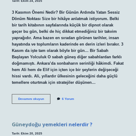
Tarih: Ekim 24, 2025
3 Kasımın Önemi Nedir? Bir Günün Ardında Yatan Sessiz
Dönüm Noktası Size bir hikâye anlatmak istiyorum. Belki
bir tarih kitabının sayfalarında küçük bir dipnot olarak
geçer bu gün, belki de hiç dikkat etmediğiniz bir takvim
yaprağıdır. Ama bazen en sıradan görünen tarihler, insan
hayatında ve toplumların kaderinde en derin izleri bırakır. 3
Kasım da işte tam olarak böyle bir gün… Bir Sabah
Başlayan Yolculuk O sabah güneş diğer sabahlardan farklı
doğmamıştı. Ankara’da sonbaharın serinliği hâkimdi. Fakat
hem Ali hem de Elif için içten içe bir şeylerin değişeceği
hissi vardı. Ali, yıllardır ülkesinin geleceğini daha güçlü
temellere oturtmak için stratejiler düşünen…
3
Devamını okuyun
6 Yorum
Kasımın
önemi
nedir
?
Güneydoğu yemekleri nelerdir ?
Tarih: Ekim 20, 2025