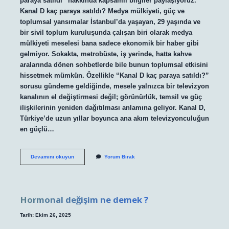
paraya satıldı” hakkında kapsamlı bilgiler paylaşıyoruz.
Kanal D kaç paraya satıldı? Medya mülkiyeti, güç ve
toplumsal yansımalar İstanbul’da yaşayan, 29 yaşında ve
bir sivil toplum kuruluşunda çalışan biri olarak medya
mülkiyeti meselesi bana sadece ekonomik bir haber gibi
gelmiyor. Sokakta, metrobüste, iş yerinde, hatta kahve
aralarında dönen sohbetlerde bile bunun toplumsal etkisini
hissetmek mümkün. Özellikle “Kanal D kaç paraya satıldı?”
sorusu gündeme geldiğinde, mesele yalnızca bir televizyon
kanalının el değiştirmesi değil; görünürlük, temsil ve güç
ilişkilerinin yeniden dağıtılması anlamına geliyor. Kanal D,
Türkiye’de uzun yıllar boyunca ana akım televizyonculuğun
en güçlü…
Kanal
Devamını okuyun
Yorum Bırak
D
kaç
paraya
satıldı
?
Hormonal değişim ne demek ?
Tarih: Ekim 26, 2025