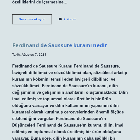
özelliklerini de içermesine…
Ambale
Devamını okuyun
2 Yorum
ne
demek
hangi
dil
Ferdinand de Saussure kuramı nedir
Tarih: Ağustos 7, 2024
Ferdinand de Saussure Kuramı Ferdinand de Saussure,
İsviçreli dilbilimci ve sözcükbilimci olan, sözcüksel arketip
kuramının kökenini temsil eden İsviçreli dilbilimci ve
sözcükbilimci. Ferdinand de Saussure‘ın kuramı, dilin
değişiminin ve gelişiminin anahtarını oluşturmaktadır. Dilin
imal edilmiş ve toplumsal olarak üretilmiş bir ürün
olduğunu varsayar ve dilin kullanımının yapısının dilin
kuramsal olarak kurulmuş çerçevelerinden önemli ölçüde
etkilendiğini vurgular. Ferdinand de Saussure’ın
Düşünceleri Ferdinand de Saussure‘ın kuramı, dilin, imal
edilmiş ve toplumsal olarak üretilmiş bir ürün olduğunu
varsayar. Buna göre, dilin kuramının daha sağlıklı bir