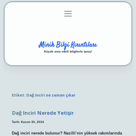
menüyü
Anasayfa
Gizlilik Politikası
Yasal Uyarı
aç
Hakkımızda
Minik Bilgi Kırıntıları
Küçük ama etkili bilgilerle tanış!
Etiket:
Dağ inciri ne zaman çıkar
Dağ Inciri Nerede Yetişir
Tarih: Kasım 30, 2024
Dağ inciri nerede bulunur? Nazilli’nin yüksek rakımlarında