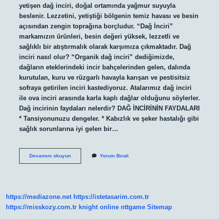
yetişen dağ inciri, doğal ortamında yağmur suyuyla
beslenir. Lezzetini, yetiştiği bölgenin temiz havası ve besin
açısından zengin toprağına borçludur. “Dağ İnciri”
markamızın ürünleri, besin değeri yüksek, lezzetli ve
sağlıklı bir atıştırmalık olarak karşımıza çıkmaktadır. Dağ
inciri nasıl olur? “Organik dağ inciri” dediğimizde,
dağların eteklerindeki incir bahçelerinden gelen, dalında
kurutulan, kuru ve rüzgarlı havayla karışan ve pestisitsiz
sofraya getirilen inciri kastediyoruz. Atalarımız dağ inciri
ile ova inciri arasında karla kaplı dağlar olduğunu söylerler.
Dağ incirinin faydaları nelerdir? DAĞ İNCİRİNİN FAYDALARI
* Tansiyonunuzu dengeler. * Kabızlık ve şeker hastalığı gibi
sağlık sorunlarına iyi gelen bir…
Dağ
Devamını okuyun
Yorum Bırak
Inciri
Nerede
Yetişir
https://mediazone.net
https://istetasarim.com.tr
https://misskozy.com.tr
knight online
nttgame
Sitemap