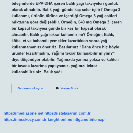
bileşimlerde EPA-DHA içeren balık yağı takviyeleri günlük
olarak alınabilir. Balık yağı günde kaç sefer içilir? Omega 3
kullanımı, ürünün türüne ve içerdiği Omega 3 yağ asitleri
miktarına göre değişebilir. Örneğin, 640 mg Omega 3 içeren
bir kapsül takviyesi günde bir kez bir kapsül olarak
alınabilir. Balık yağı tekrar kullanılır mı? Örneğin; Balık,
köfte, et ve baharatlı yemekler kızarttıktan sonra yağ
kullanmamanızı öneririz. Bazılarınız “Daha önce hiç böyle
ürünler kızartmadım. Yağımı tekrar kullanabilir miyim?”
diye düşünüyor olabilir. Yağınızda yanma yoksa ve kaliteli
bir tavada kızartma yaptıysanız, yağınızı tekrar
kullanabilirsiniz. Balık yağı…
Balık
Devamını okuyun
Yorum Bırak
Yağı
Günde
2
Kez
Kullanılır
https://mediazone.net
https://istetasarim.com.tr
Mı
https://misskozy.com.tr
knight online
nttgame
Sitemap