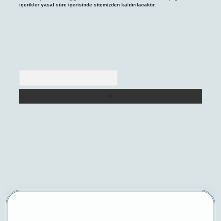
içerikler yasal süre içerisinde sitemizden kaldırılacaktır.
Arama
betexper yeni giriş