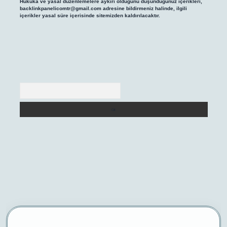
Hukuka ve yasal düzenlemelere aykırı olduğunu düşündüğünüz içerikleri,
backlinkpanelicomtr@gmail.com
adresine bildirmeniz halinde, ilgili
içerikler yasal süre içerisinde sitemizden kaldırılacaktır.
Arama
riş