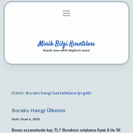
menüyü
Anasayfa
Gizlilik Politikası
Yasal Uyarı
aç
Hakkımızda
Minik Bilgi Kırıntıları
Küçük ama etkili bilgilerle tanış!
Etiket:
Boraks hangi hastalıklara iyi gelir
Boraks Hangi Ülkenin
Tarih: Ocak 6, 2025
Borax eczanelerde kaç TL? Boraksın ortalama fiyatı 8 ile 50