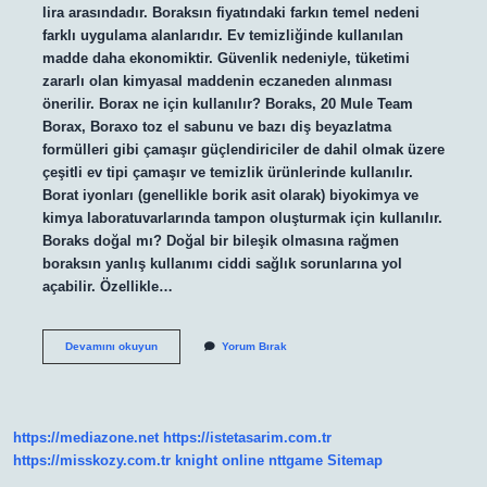
lira arasındadır. Boraksın fiyatındaki farkın temel nedeni
farklı uygulama alanlarıdır. Ev temizliğinde kullanılan
madde daha ekonomiktir. Güvenlik nedeniyle, tüketimi
zararlı olan kimyasal maddenin eczaneden alınması
önerilir. Borax ne için kullanılır? Boraks, 20 Mule Team
Borax, Boraxo toz el sabunu ve bazı diş beyazlatma
formülleri gibi çamaşır güçlendiriciler de dahil olmak üzere
çeşitli ev tipi çamaşır ve temizlik ürünlerinde kullanılır.
Borat iyonları (genellikle borik asit olarak) biyokimya ve
kimya laboratuvarlarında tampon oluşturmak için kullanılır.
Boraks doğal mı? Doğal bir bileşik olmasına rağmen
boraksın yanlış kullanımı ciddi sağlık sorunlarına yol
açabilir. Özellikle…
Boraks
Devamını okuyun
Yorum Bırak
Hangi
Ülkenin
https://mediazone.net
https://istetasarim.com.tr
https://misskozy.com.tr
knight online
nttgame
Sitemap