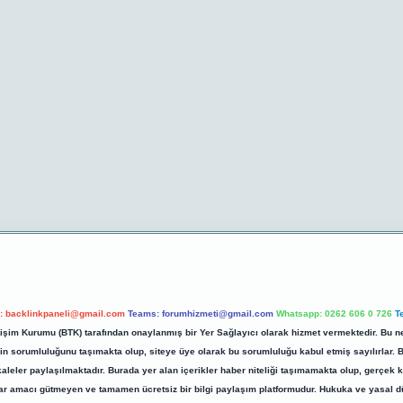
l:
backlinkpaneli@gmail.com
Teams:
forumhizmeti@gmail.com
Whatsapp: 0262 606 0 726
T
etişim Kurumu (BTK) tarafından onaylanmış bir Yer Sağlayıcı olarak hizmet vermektedir. Bu ne
 sorumluluğunu taşımakta olup, siteye üye olarak bu sorumluluğu kabul etmiş sayılırlar. Bu 
kaleler paylaşılmaktadır. Burada yer alan içerikler haber niteliği taşımamakta olup, gerç
z, kar amacı gütmeyen ve tamamen ücretsiz bir bilgi paylaşım platformudur. Hukuka ve yasal 