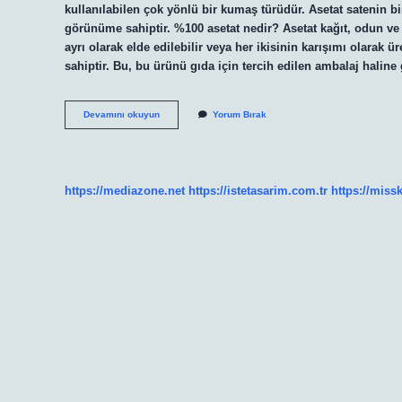
kullanılabilen çok yönlü bir kumaş türüdür. Asetat satenin bir 
görünüme sahiptir. %100 asetat nedir? Asetat kağıt, odun v
ayrı olarak elde edilebilir veya her ikisinin karışımı olarak ü
sahiptir. Bu, bu ürünü gıda için tercih edilen ambalaj haline
Asetat
Devamını okuyun
Yorum Bırak
Kumaş
Doğal
Mı
https://mediazone.net
https://istetasarim.com.tr
https://miss