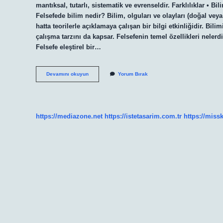
mantıksal, tutarlı, sistematik ve evrenseldir. Farklılıklar • 
Felsefede bilim nedir? Bilim, olguları ve olayları (doğal veya 
hatta teorilerle açıklamaya çalışan bir bilgi etkinliğidir. Bi
çalışma tarzını da kapsar. Felsefenin temel özellikleri nelerdi
Felsefe eleştirel bir…
Felsefede
Devamını okuyun
Yorum Bırak
Bilimin
Özellikleri
Nelerdir
https://mediazone.net
https://istetasarim.com.tr
https://miss