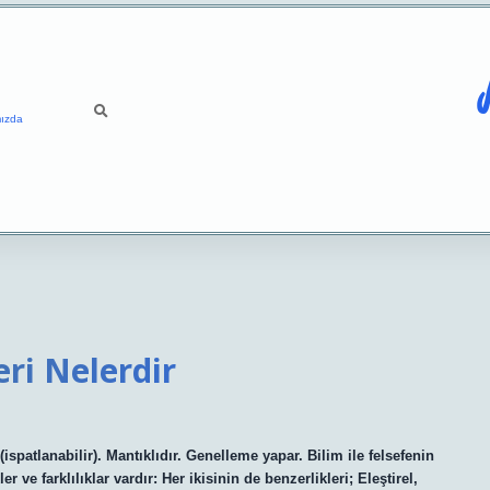
ızda
eri Nelerdir
(ispatlanabilir). Mantıklıdır. Genelleme yapar. Bilim ile felsefenin
r ve farklılıklar vardır: Her ikisinin de benzerlikleri; Eleştirel,