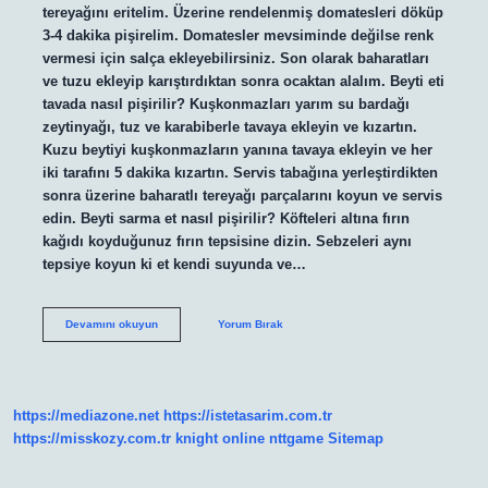
tereyağını eritelim. Üzerine rendelenmiş domatesleri döküp
3-4 dakika pişirelim. Domatesler mevsiminde değilse renk
vermesi için salça ekleyebilirsiniz. Son olarak baharatları
ve tuzu ekleyip karıştırdıktan sonra ocaktan alalım. Beyti eti
tavada nasıl pişirilir? Kuşkonmazları yarım su bardağı
zeytinyağı, tuz ve karabiberle tavaya ekleyin ve kızartın.
Kuzu beytiyi kuşkonmazların yanına tavaya ekleyin ve her
iki tarafını 5 dakika kızartın. Servis tabağına yerleştirdikten
sonra üzerine baharatlı tereyağı parçalarını koyun ve servis
edin. Beyti sarma et nasıl pişirilir? Köfteleri altına fırın
kağıdı koyduğunuz fırın tepsisine dizin. Sebzeleri aynı
tepsiye koyun ki et kendi suyunda ve…
Beyti
Devamını okuyun
Yorum Bırak
Nasıl
Marine
Edilir
https://mediazone.net
https://istetasarim.com.tr
https://misskozy.com.tr
knight online
nttgame
Sitemap