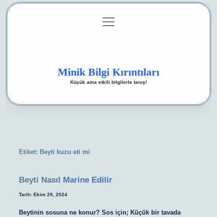
menüyü
Anasayfa
Gizlilik Politikası
Yasal Uyarı
aç
Hakkımızda
Minik Bilgi Kırıntıları
Küçük ama etkili bilgilerle tanış!
Etiket:
Beyti kuzu eti mi
Beyti Nasıl Marine Edilir
Tarih: Ekim 29, 2024
Beytinin sosuna ne konur? Sos için; Küçük bir tavada