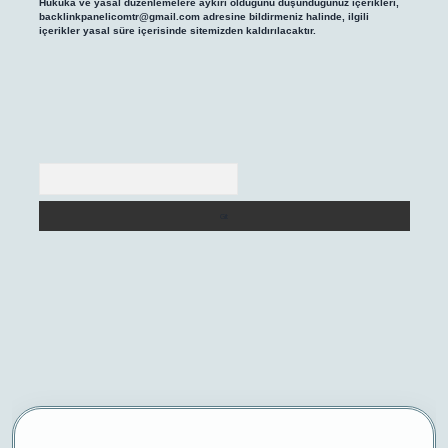
Hukuka ve yasal düzenlemelere aykırı olduğunu düşündüğünüz içerikleri,
backlinkpanelicomtr@gmail.com
adresine bildirmeniz halinde, ilgili
içerikler yasal süre içerisinde sitemizden kaldırılacaktır.
Arama
/
betexper yeni giriş