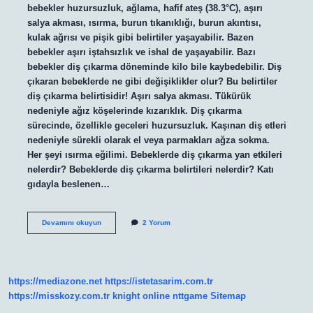
bebekler huzursuzluk, ağlama, hafif ateş (38.3°C), aşırı
salya akması, ısırma, burun tıkanıklığı, burun akıntısı,
kulak ağrısı ve pişik gibi belirtiler yaşayabilir. Bazen
bebekler aşırı iştahsızlık ve ishal de yaşayabilir. Bazı
bebekler diş çıkarma döneminde kilo bile kaybedebilir. Diş
çıkaran bebeklerde ne gibi değişiklikler olur? Bu belirtiler
diş çıkarma belirtisidir! Aşırı salya akması. Tükürük
nedeniyle ağız köşelerinde kızarıklık. Diş çıkarma
sürecinde, özellikle geceleri huzursuzluk. Kaşınan diş etleri
nedeniyle sürekli olarak el veya parmakları ağza sokma.
Her şeyi ısırma eğilimi. Bebeklerde diş çıkarma yan etkileri
nelerdir? Bebeklerde diş çıkarma belirtileri nelerdir? Katı
gıdayla beslenen…
Diş
Devamını okuyun
2 Yorum
Çıkaran
Bebek
Zayıflar
Mi
https://mediazone.net
https://istetasarim.com.tr
https://misskozy.com.tr
knight online
nttgame
Sitemap