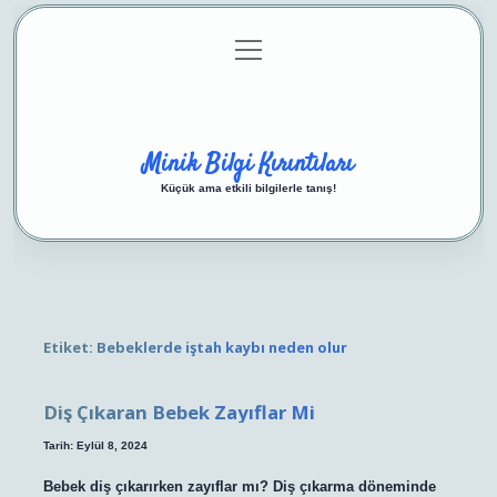
menüyü
Anasayfa
Gizlilik Politikası
Yasal Uyarı
aç
Hakkımızda
Minik Bilgi Kırıntıları
Küçük ama etkili bilgilerle tanış!
Etiket:
Bebeklerde iştah kaybı neden olur
Diş Çıkaran Bebek Zayıflar Mi
Tarih: Eylül 8, 2024
Bebek diş çıkarırken zayıflar mı? Diş çıkarma döneminde