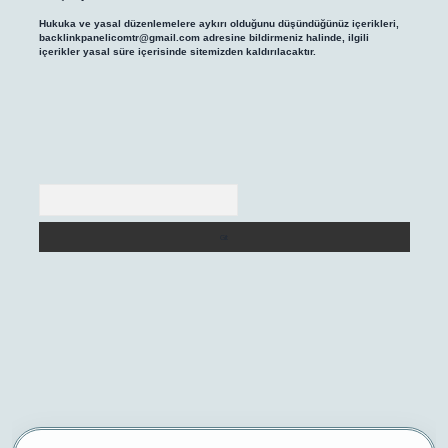
Hukuka ve yasal düzenlemelere aykırı olduğunu düşündüğünüz içerikleri,
backlinkpanelicomtr@gmail.com
adresine bildirmeniz halinde, ilgili
içerikler yasal süre içerisinde sitemizden kaldırılacaktır.
Arama
iriş