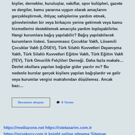
kişiler, dernekler, kuruluşlar, vakıflar, spor kulüpleri, gazete
ve dergiler, kamu yararına uygun olarak amaçlarını
gerçekleştirmek, ihtiyaç sahiplerine yardım etmek,
görevlerinden bir veya birkaçını yerine getirmek veya kamu
hizmetlerini desteklemek amacıyla yardım toplayabilirler.
Hangi kurumlara bağış yapılabilir? Bağış yapılabilecek
kurumların listesi. Savunmasız Çocuklar Vakfı, Lösemili
Çocuklar Vakfı (LÖSEV), Türk Silahlı Kuvvetleri Dayanışma
Vakfı, Türk Silahlı Kuvvetleri Eğitim Vakfı, Türk Eğitim Vakfı
(TEV), Türk Omurilik Felçlileri Derneği. Daha fazla makale…
Devlet okullara yapılan bağışlar gider yazılır mı? Bu
nedenle burslar gerçek kişilere yapılan bağışlardır ve gelir
veya kurumlar vergisi matrahından düşülemez. Ancak
bazı…
Kamu
Devamını okuyun
8 Yorum
Kurumlarına
Bağış
Yapılabilir
Mi
https://mediazone.net
https://istetasarim.com.tr
https://misskozy.com.tr
knight online
nttgame
Sitemap