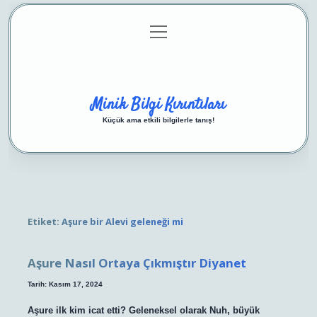
menüyü
Anasayfa
Gizlilik Politikası
Yasal Uyarı
aç
Hakkımızda
Minik Bilgi Kırıntıları
Küçük ama etkili bilgilerle tanış!
Etiket:
Aşure bir Alevi geleneği mi
Aşure Nasıl Ortaya Çıkmıştır Diyanet
Tarih: Kasım 17, 2024
Aşure ilk kim icat etti? Geleneksel olarak Nuh, büyük