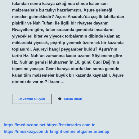
tufandan sonra karaya çıktığında elinde kalan son
malzemelerle bu tatlıyı hazırlamıştır. Aşure geleneği
nereden gelmektedir? Aşure Anadolu’da çeşitli tahıllardan
pişirilir ve Nuh Tufanı ile ilgili bir rivayete dayanır.
Rivayetlere göre, tufan sırasında gemideki insanların
yiyecekleri biter ve yiyecek torbalarının dibinde kalan az
miktardaki yiyecek, pişirilip yenmek üzere tek bir kazanda
toplanırdı. Aşureyi hangi peygamber buldu? Aşura’nın
tarihi Hz. Nuh’un zamanına kadar uzanır. Söylenene göre
Hz. Nuh’un gemisi Muharrem’in 10. günü Cudi Dağı’nın
tepesine yanaşır. Gemi karaya oturduktan sonra gemide
kalan tüm malzemeler büyük bir kazanda kaynatılır. Aşure
dinimizde var mı? İkram:…
Aşure
Devamını okuyun
Yorum Bırak
Nasıl
Ortaya
Çıkmıştır
Diyanet
https://mediazone.net
https://istetasarim.com.tr
https://misskozy.com.tr
knight online
nttgame
Sitemap