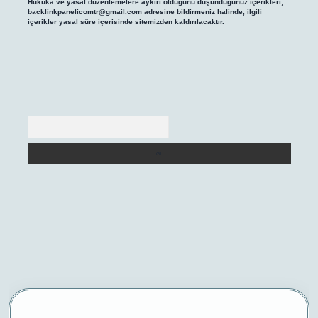
Hukuka ve yasal düzenlemelere aykırı olduğunu düşündüğünüz içerikleri,
backlinkpanelicomtr@gmail.com
adresine bildirmeniz halinde, ilgili
içerikler yasal süre içerisinde sitemizden kaldırılacaktır.
Arama
/
betexper yeni giriş