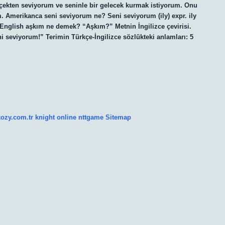
çekten seviyorum ve seninle bir gelecek kurmak istiyorum. Onu
. Amerikanca seni seviyorum ne? Seni seviyorum (ily) expr. ily
. English aşkım ne demek? “Aşkım?” Metnin İngilizce çevirisi.
 seviyorum!” Terimin Türkçe-İngilizce sözlükteki anlamları: 5
kozy.com.tr
knight online
nttgame
Sitemap