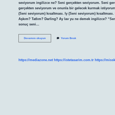
seviyorum ingilizce ne? Seni gerçekten seviyorum. Seni ger
gerçekten seviyorum ve onunla bir gelecek kurmak istiyorum
(Seni seviyorum) kısaltması. ly (Seni seviyorum) kısaltması
Aşkım? Tatlım? Darling? Ay lav yu ne demek ingilizce? “Seni
sonuç seni…
Amerikada
Devamını okuyun
Yorum Bırak
Seni
Seviyorum
Ne
Demek
https://mediazone.net
https://istetasarim.com.tr
https://miss