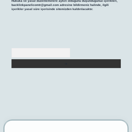
Hukuka ve yasal düzenlemelere aykırı olduğunu düşündüğünüz içerikleri,
backlinkpanelicomtr@gmail.com
adresine bildirmeniz halinde, ilgili
içerikler yasal süre içerisinde sitemizden kaldırılacaktır.
Arama
/
betexper yeni giriş