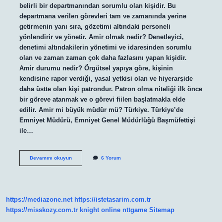
belirli bir departmanından sorumlu olan kişidir. Bu
departmana verilen görevleri tam ve zamanında yerine
getirmenin yanı sıra, gözetimi altındaki personeli
yönlendirir ve yönetir. Amir olmak nedir? Denetleyici,
denetimi altındakilerin yönetimi ve idaresinden sorumlu
olan ve zaman zaman çok daha fazlasını yapan kişidir.
Amir durumu nedir? Örgütsel yapıya göre, kişinin
kendisine rapor verdiği, yasal yetkisi olan ve hiyerarşide
daha üstte olan kişi patrondur. Patron olma niteliği ilk önce
bir göreve atanmak ve o görevi fiilen başlatmakla elde
edilir. Amir mi büyük müdür mü? Türkiye. Türkiye’de
Emniyet Müdürü, Emniyet Genel Müdürlüğü Başmüfettişi
ile…
Kimlere
Devamını okuyun
6 Yorum
Amir
Denir
https://mediazone.net
https://istetasarim.com.tr
https://misskozy.com.tr
knight online
nttgame
Sitemap