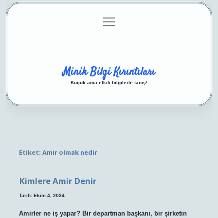
menüyü
Anasayfa
Gizlilik Politikası
Yasal Uyarı
aç
Hakkımızda
Minik Bilgi Kırıntıları
Küçük ama etkili bilgilerle tanış!
Etiket:
Amir olmak nedir
Kimlere Amir Denir
Tarih: Ekim 4, 2024
Amirler ne iş yapar? Bir departman başkanı, bir şirketin