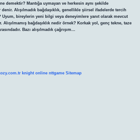
a ne demektir? Mantığa uymayan ve herkesin aynı şekilde
nir. Alışılmadık bağdaşıklık, genellikle şiirsel ifadelerde tercih
? Uyum, bireylerin yeni bilgi veya deneyimlere yanıt olarak mevcut
ir. Alışılmamış bağdaşıklık nedir örnek? Korkak yol, genç tekne, taze
arasındadır. Bazı alışılmadık çağrışım…
kozy.com.tr
knight online
nttgame
Sitemap