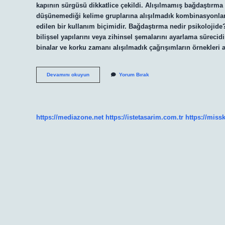
kapının sürgüsü dikkatlice çekildi. Alışılmamış bağdaştırm
düşünemediği kelime gruplarına alışılmadık kombinasyonlar de
edilen bir kullanım biçimidir. Bağdaştırma nedir psikolojide
bilişsel yapılarını veya zihinsel şemalarını ayarlama sürecid
binalar ve korku zamanı alışılmadık çağrışımların örnekleri 
Bağlaştırma
Devamını okuyun
Yorum Bırak
Ne
Demek
https://mediazone.net
https://istetasarim.com.tr
https://miss