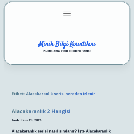
menüyü
Anasayfa
Gizlilik Politikası
Yasal Uyarı
aç
Hakkımızda
Minik Bilgi Kırıntıları
Küçük ama etkili bilgilerle tanış!
Etiket:
Alacakaranlık serisi nereden izlenir
Alacakaranlık 2 Hangisi
Tarih: Ekim 28, 2024
Alacakaranlık serisi nasıl sıralanır? İşte Alacakaranlık