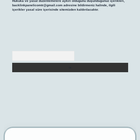
Hukuka ve yasal düzenlemelere aykırı olduğunu düşündüğünüz içerikleri,
backlinkpanelicomtr@gmail.com
adresine bildirmeniz halinde, ilgili
içerikler yasal süre içerisinde sitemizden kaldırılacaktır.
Arama
etgir.net/
betexper yeni giriş