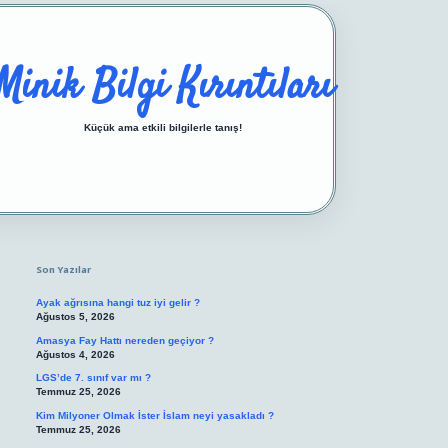
Minik Bilgi Kırıntıları
Küçük ama etkili bilgilerle tanış!
Sidebar
https://ilbetgir.net/
betexper yeni giriş
Son Yazılar
Ayak ağrısına hangi tuz iyi gelir ?
Ağustos 5, 2026
Amasya Fay Hattı nereden geçiyor ?
Ağustos 4, 2026
LGS’de 7. sınıf var mı ?
Temmuz 25, 2026
Kim Milyoner Olmak İster İslam neyi yasakladı ?
Temmuz 25, 2026