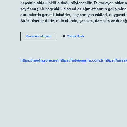
hepsinin aftla ilişkili olduğu söylenebilir. Tekrarlayan aftlar
zayıflamış bir bağışıklık sistemi de ağız aftlarının gelişimi
durumlarda genetik faktörler, ilaçların yan etkileri, duygusal 
Aftöz ülserler dilde, dilin altında, yanakta, damakta ve duda
Sürekli
Devamını okuyun
Yorum Bırak
Tekrarlayan
Aft
Neden
Olur
https://mediazone.net
https://istetasarim.com.tr
https://miss