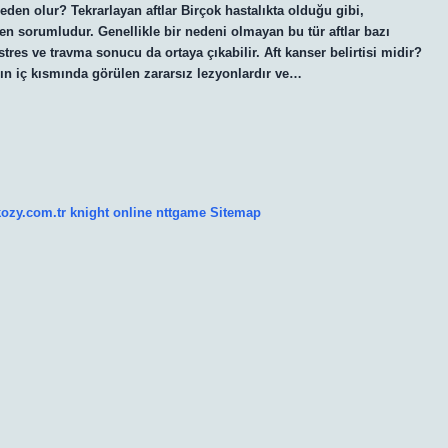
 neden olur? Tekrarlayan aftlar Birçok hastalıkta olduğu gibi,
nden sorumludur. Genellikle bir nedeni olmayan bu tür aftlar bazı
stres ve travma sonucu da ortaya çıkabilir. Aft kanser belirtisi midir?
ğın iç kısmında görülen zararsız lezyonlardır ve…
kozy.com.tr
knight online
nttgame
Sitemap