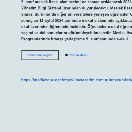
9. sınıf meslek lisesi alan seçimi ne zaman açıklanacak 202
Yönetim Bilgi Sistemi üzerinden duyurulacaktır. Meslek lis
olması durumunda diğer üniversitelere yerleşen öğrenciler O
sonuçları 11 Eylül 2024 tarihinde e-okul sisteminde açıklanac
okul üzerinden öğrenilebilmektedir. Öğrenciler e-okul öğrenci
seçimi ve dal sonuçlarını görüntüleyebilmektedir. Meslek li
Programlarında branşa yerleştirme 9. sınıf sonunda e-okul…
Meslek
Devamını okuyun
Yorum Bırak
Lisesi
9
Sınıf
Alan
Seçimi
https://mediazone.net
https://istetasarim.com.tr
https://miss
Ne
Zaman
Açıklanacak