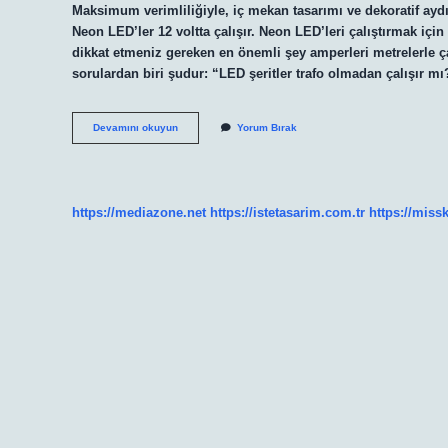
Maksimum verimliliğiyle, iç mekan tasarımı ve dekoratif ayd
Neon LED’ler 12 voltta çalışır. Neon LED’leri çalıştırmak için
dikkat etmeniz gereken en önemli şey amperleri metrelerle ç
sorulardan biri şudur: “LED şeritler trafo olmadan çalışır mı
Neon
Devamını okuyun
Yorum Bırak
Led
Ne
Ile
Çalışır
https://mediazone.net
https://istetasarim.com.tr
https://miss