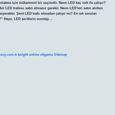
ınlatma için mükemmel bir seçimdir. Neon LED kaç volt ile çalışır?
 bir LED trafosu satın almanız gerekir. Neon LED’leri satın alırken
arpmaktır. Şerit LED trafo olmadan çalışır mı? En sık sorulan
?” Hayır, LED şeritlerin montajı…
kozy.com.tr
knight online
nttgame
Sitemap