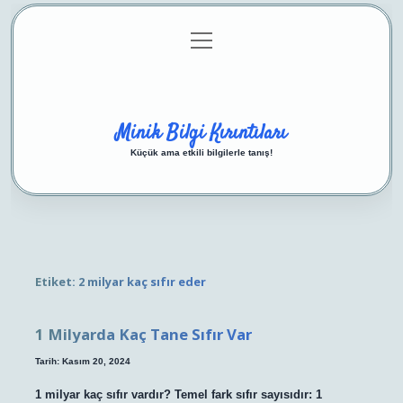
menüyü
Anasayfa
Gizlilik Politikası
Yasal Uyarı
aç
Hakkımızda
Minik Bilgi Kırıntıları
Küçük ama etkili bilgilerle tanış!
Etiket:
2 milyar kaç sıfır eder
1 Milyarda Kaç Tane Sıfır Var
Tarih: Kasım 20, 2024
1 milyar kaç sıfır vardır? Temel fark sıfır sayısıdır: 1