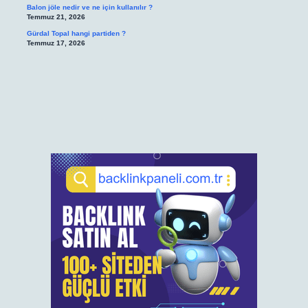
Balon jöle nedir ve ne için kullanılır ?
Temmuz 21, 2026
Gürdal Topal hangi partiden ?
Temmuz 17, 2026