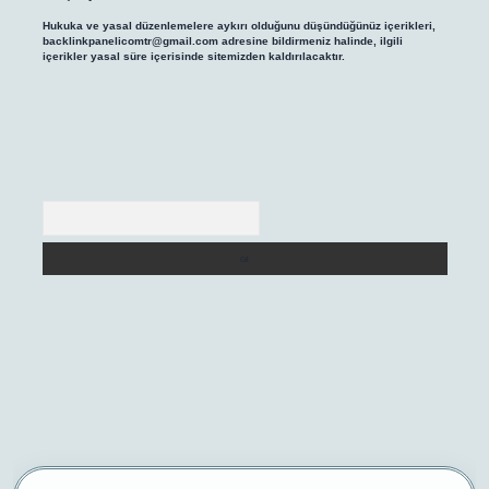
Hukuka ve yasal düzenlemelere aykırı olduğunu düşündüğünüz içerikleri,
backlinkpanelicomtr@gmail.com
adresine bildirmeniz halinde, ilgili
içerikler yasal süre içerisinde sitemizden kaldırılacaktır.
Arama
t/
betexper yeni giriş