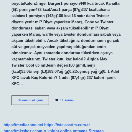
boyutuKaloriZinger Burger1 porsiyon440 kcalSıcak Kanatlar
(6)1 porsiyon472 kcalAma1 parça (87g)237 kcalLahana
salatası1 porsiyon (142g)180 kcal16 satır daha Twister
diyette yenir mi? Diyet yaparken Maraş, Cone ve Twister
dondurması sabah veya akşam tüketilebilir mi? Diyet
yaparken Maraş, waffle veya twister dondurması sabah veya
akşam tüketilebilir. Ancak tükettiğiniz dondurmanın gerçek
süt ve gerçek meyveden yapılmış olduğundan emin
olmalısınız. Aynı zamanda dondurma tüketirken aşırıya
kaçmamalısınız. Twister kutu kaç kalori? Algida Max
Twister Cool 65 mlBesin değeri100 g/mlEnerji
(kcal)93.0Enerji (kJ)389.0Yağ (g)0.2Doymuş yağ (g)0. 1 Adet
KFC tavuk Kaç Kaloridir? 1 adet (87,4 gr) 237 kalori içerir.
KFC…
Kfc
Devamını okuyun
10 Yorum
Twister
Menü
Kaç
Kalori
https://mediazone.net
https://istetasarim.com.tr
https://misskozy.com.tr
knight online
nttgame
Sitemap