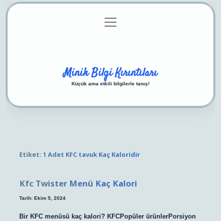
menüyü
Anasayfa
Gizlilik Politikası
Yasal Uyarı
aç
Hakkımızda
Minik Bilgi Kırıntıları
Küçük ama etkili bilgilerle tanış!
Etiket:
1 Adet KFC tavuk Kaç Kaloridir
Kfc Twister Menü Kaç Kalori
Tarih: Ekim 5, 2024
Bir KFC menüsü kaç kalori? KFCPopüler ürünlerPorsiyon